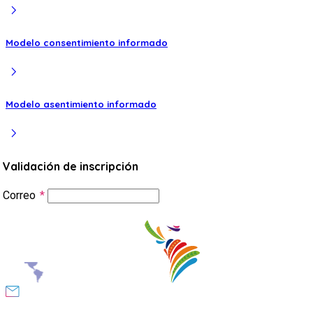
chevron_right
Modelo consentimiento informado
chevron_right
Modelo asentimiento informado
chevron_right
Validación de inscripción
Correo
*