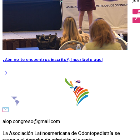
P
chevron_right
¿Aún no te encuentras inscrito?,
Inscríbete aquí
chevron_right
alop.congreso@gmail.com
La Asociación Latinoamericana de Odontopediatría se