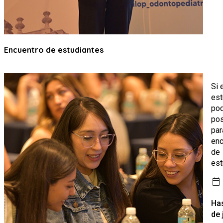
Encuentro de estudiantes
Si 
est
po
pos
par
enc
de
est
calendar_today
Has
de 